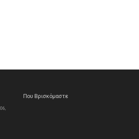
Που Βρισκόμαστε
06,