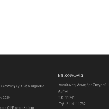
Επικοινωνία
Διεύθυνση: Λεωφόρο Συγγρού 1
λλοντική Υγιεινή & Δημόσια
Αθήνα
Τ.Κ : 11741
ου 2020
Τηλ: 2114111782
σεις ΟΨΕ στο πλαίσιο