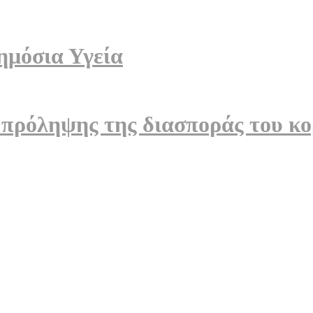
ημόσια Υγεία
 πρόληψης της διασποράς του 